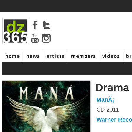
home
news
artists
members
videos
b
Drama 
ManÃ¡
CD 2011
Warner Reco