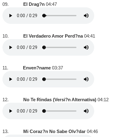
09.
El Drag?n
04:47
10.
El Verdadero Amor Perd?na
04:41
11.
Enven?name
03:37
12.
No Te Rindas (Versi?n Alternativa)
04:12
13.
Mi Coraz?n No Sabe Olv?dar
04:46